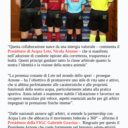
“Questa collaborazione nasce da una sinergia valoriale – commenta il
Presidente di Acqua Lete, Nicola Arnone
– che si manifesta
nell’adozione di condotte ispirate alla correttezza, trasparenza e
lealtà. Questi principi guidano tanto la classe arbitrale quanto la
nostra l’identità e la visione della nostra azienda”.
“La presenza costante di Lete nel mondo dello sport – prosegue
Arnone – ha l’obiettivo di promuovere uno stile di vita sano e attivo,
che si abbina perfettamente alle caratteristiche e alle proprietà
funzionali della nostra acqua, particolarmente adatta alla pratica
sportiva. Aiuta infatti a mantenere stabile l’idratazione e favorisce un
recupero muscolare più veloce, aspetti essenziali anche per gli arbitri
impegnati in prestazioni fisiche intense”.
“Dalle nazionali azzurre agli arbitri, si estende la partnership con
Acqua Lete che abbraccia il movimento federale a 360° – afferma il
Presidente della FIGC Gabriele Gravina
-. Ringrazio per questo il
Presidente Arnone che crede fortemente nel binomio salute-attività