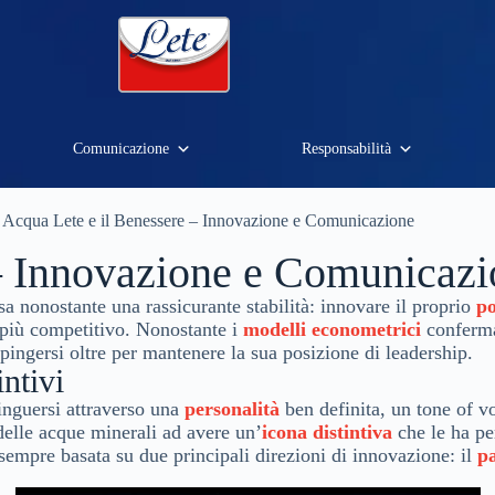
Comunicazione
Responsabilità
Acqua Lete e il Benessere – Innovazione e Comunicazione
 – Innovazione e Comunicaz
a nonostante una rassicurante stabilità: innovare il proprio
p
 più competitivo. Nonostante i
modelli econometrici
conferma
spingersi oltre per mantenere la sua posizione di leadership.
intivi
tinguersi attraverso una
personalità
ben definita, un tone of v
delle acque minerali ad avere un’
icona distintiva
che le ha pe
è sempre basata su due principali direzioni di innovazione: il
p