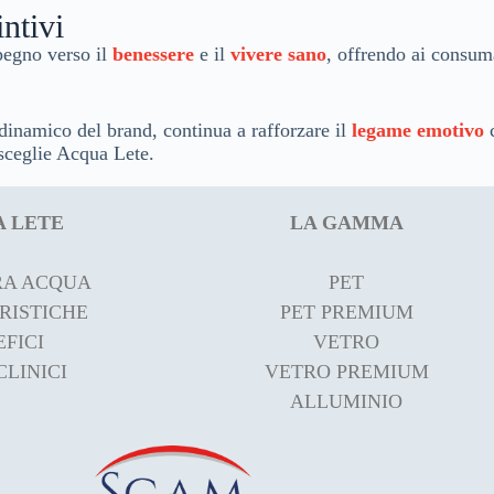
intivi
pegno verso il
benessere
e il
vivere sano
, offrendo ai consum
dinamico del brand, continua a rafforzare il
legame emotivo
c
sceglie Acqua Lete.
 LETE
LA GAMMA
RA ACQUA
PET
RISTICHE
PET PREMIUM
FICI
VETRO
CLINICI
VETRO PREMIUM
ALLUMINIO