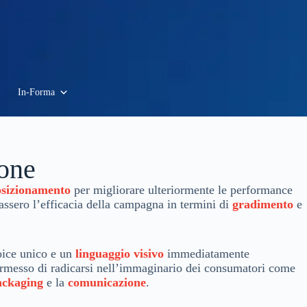
In-Forma
ione
osizionamento
per migliorare ulteriormente le performance
ssero l’efficacia della campagna in termini di
gradimento
e
oice unico e un
linguaggio visivo
immediatamente
rmesso di radicarsi nell’immaginario dei consumatori come
ackaging
e la
comunicazione
.