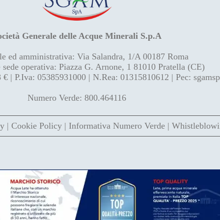
ocietà Generale delle Acque Minerali S.p.A
le ed amministrativa: Via Salandra, 1/A 00187 Roma
e sede operativa: Piazza G. Arnone, 1 81010 Pratella (CE)
8 € | P.Iva: 05385931000 | N.Rea: 01315810612 | Pec: sgams
Numero Verde: 800.464116
cy
|
Cookie Policy
|
Informativa Numero Verde
|
Whistleblow