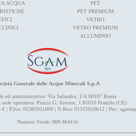
RA ACQUA
PET
RISTICHE
PET PREMIUM
FICI
VETRO
CLINICI
VETRO PREMIUM
ALLUMINIO
ocietà Generale delle Acque Minerali S.p.A
le ed amministrativa: Via Salandra, 1/A 00187 Roma
e sede operativa: Piazza G. Arnone, 1 81010 Pratella (CE)
8 € | P.Iva: 05385931000 | N.Rea: 01315810612 | Pec: sgams
Numero Verde: 800.464116