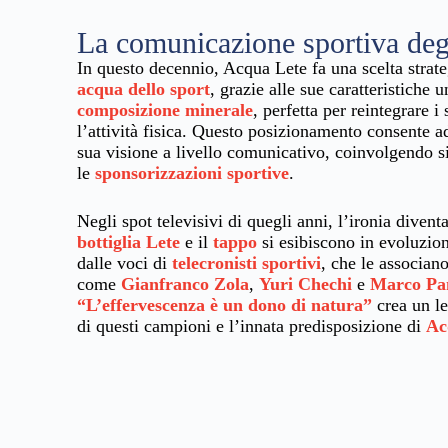
La comunicazione sportiva degl
In questo decennio, Acqua Lete fa una scelta strat
acqua dello sport
, grazie alle sue caratteristiche u
composizione minerale
, perfetta per reintegrare i
l’attività fisica. Questo posizionamento consente 
sua visione a livello comunicativo, coinvolgendo s
le
sponsorizzazioni sportive
.
Negli spot televisivi di quegli anni, l’ironia divent
bottiglia Lete
e il
tappo
si esibiscono in evoluzio
dalle voci di
telecronisti sportivi
, che le associano
come
Gianfranco Zola
,
Yuri Chechi
e
Marco Pa
“L’effervescenza è un dono di natura”
crea un le
di questi campioni e l’innata predisposizione di
Ac