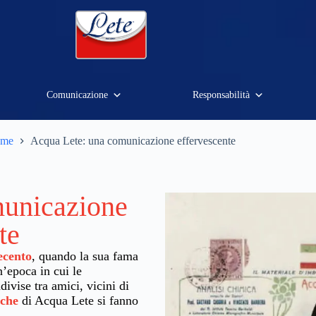
Comunicazione
Responsabilità
me
Acqua Lete: una comunicazione effervescente
municazione
te
ecento
, quando la sua fama
n’epoca in cui le
ivise tra amici, vicini di
iche
di Acqua Lete si fanno