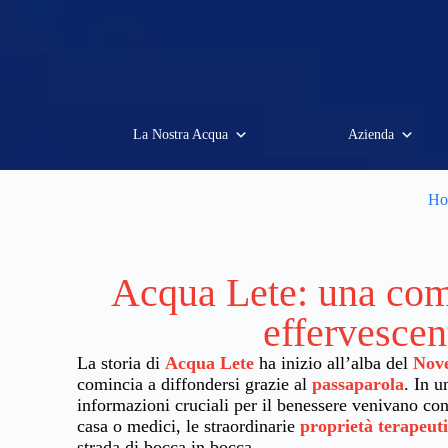
La Nostra Acqua
Azienda
Ho
Acqua Lete: una co
effervescen
La storia di
Acqua Lete
ha inizio all’alba del
Nov
comincia a diffondersi grazie al
passaparola
. In u
informazioni cruciali per il benessere venivano cond
casa o medici, le straordinarie
proprietà terapeut
strada di bocca in bocca.