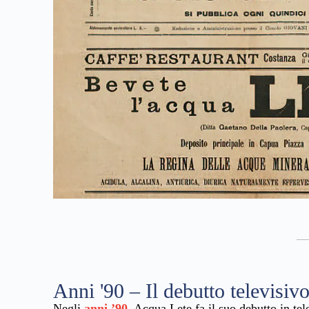
Anni '90 – Il debutto televisiv
Negli
anni ’90
, Acqua Lete fa il suo debutto in te