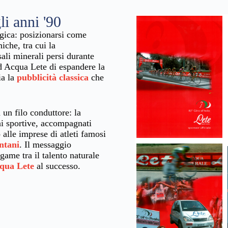
i anni '90
egica: posizionarsi come
niche, tra cui la
 sali minerali persi durante
ad Acqua Lete di espandere la
ia la
pubblicità classica
che
a un filo conduttore: la
ni sportive, accompagnati
 alle imprese di atleti famosi
ntani
. Il messaggio
game tra il talento naturale
qua Lete
al successo.