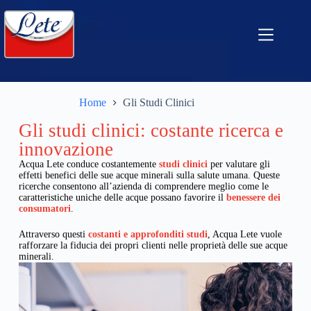
Home
Gli Studi Clinici
Gli studi clinici: costante ricerca e
innovazione
Acqua Lete conduce costantemente
studi clinici
per valutare gli
effetti benefici delle sue acque minerali sulla salute umana. Queste
ricerche consentono all’azienda di comprendere meglio come le
caratteristiche uniche delle acque possano favorire il
benessere dei
consumatori
.
Attraverso questi
costanti e approfonditi studi
, Acqua Lete vuole
rafforzare la fiducia dei propri clienti nelle proprietà delle sue acque
minerali.